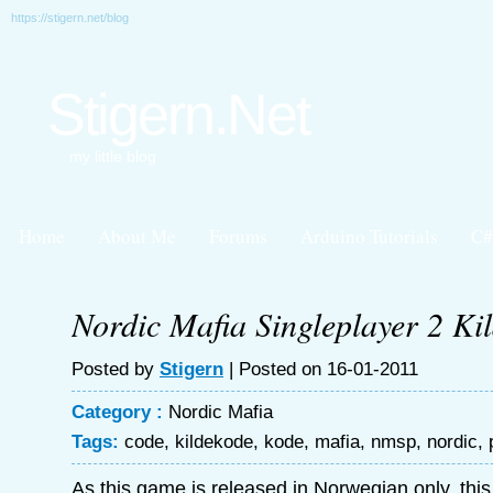
https://stigern.net/blog
Stigern.Net
my little blog
Home
About Me
Forums
Arduino Tutorials
C#
Nordic Mafia Singleplayer 2 Ki
Posted by
Stigern
| Posted on 16-01-2011
Category :
Nordic Mafia
Tags:
code
,
kildekode
,
kode
,
mafia
,
nmsp
,
nordic
,
As this game is released in Norwegian only, this 